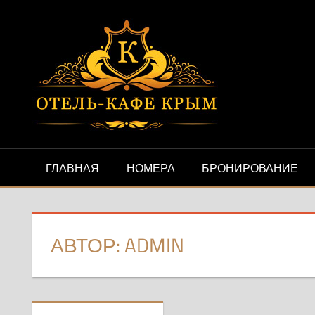
Перейти
ОТЕЛЬ
Ещё
к
один
контенту
КАФЕ
сайт
на
«КРЫ
WordPress
ГЛАВНАЯ
НОМЕРА
БРОНИРОВАНИЕ
АВТОР:
ADMIN